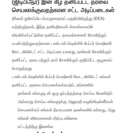
(ஜிடிபிஆர்) இன் கீழ் தனிப்பட்ட தரவை
செயலாக்குவதற்கான சட்ட அடிப்படைகள்
நீங்கள் ஐரோப்பிய பொருளாதாரப் பகுதியிலிருந்து (EEA)
வந்திருந்தால், இந்த தனியுரிமைக் கொள்கையில்
விவரிக்கப்பட்டுள்ள தனிப்பட்ட தகவல்களைச் சேகரித்துப்
பயன்படுத்துவதற்கான டான்டாங் ஷெங்சிங் பேப்பர் மெஷினரி
கோ., லிமிடெட் சட்ட அடிப்படையானது, நாங்கள் சேகரிக்கும்
தனிப்பட்ட தரவு மற்றும் நாம் சேகரிக்கும் குறிப்பிட்ட சூழலைப்
பொறுத்தது.
டான்டாங் ஷெங்சிங் பேப்பர் மெஷினரி கோ., லிமிடெட் உங்கள்
தனிப்பட்ட தரவை செயலாக்கக்கூடும், ஏனெனில்:
நாங்கள் உங்களுடன் ஒரு ஒப்பந்தத்தை செய்ய வேண்டும்
அவ்வாறு செய்ய எங்களுக்கு அனுமதி வழங்கியுள்ளீர்கள்
செயலாக்கம் எங்கள் நியாயமான நலன்களில் உள்ளது, அது
உங்கள் உரிமைகளால் மீறப்படவில்லை
சட்டத்திற்கு இணங்க