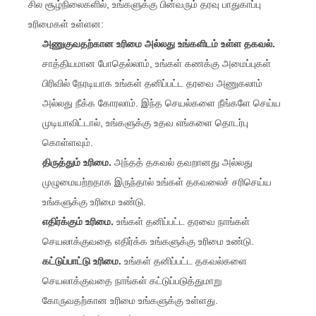
சில சூழ்நிலைகளில், உங்களுக்கு பின்வரும் தரவு பாதுகாப்பு
உரிமைகள் உள்ளன:
அணுகுவதற்கான உரிமை அல்லது உங்களிடம் உள்ள தகவல்.
சாத்தியமான போதெல்லாம், உங்கள் கணக்கு அமைப்புகள்
பிரிவில் நேரடியாக உங்கள் தனிப்பட்ட தரவை அணுகலாம்
அல்லது நீக்க கோரலாம். இந்த செயல்களை நீங்களே செய்ய
முடியாவிட்டால், உங்களுக்கு உதவ எங்களை தொடர்பு
கொள்ளவும்.
திருத்தும் உரிமை.
அந்தத் தகவல் தவறானது அல்லது
முழுமையற்றதாக இருந்தால் உங்கள் தகவலைச் சரிசெய்ய
உங்களுக்கு உரிமை உண்டு.
எதிர்க்கும் உரிமை.
உங்கள் தனிப்பட்ட தரவை நாங்கள்
செயலாக்குவதை எதிர்க்க உங்களுக்கு உரிமை உண்டு.
கட்டுப்பாட்டு உரிமை.
உங்கள் தனிப்பட்ட தகவல்களை
செயலாக்குவதை நாங்கள் கட்டுப்படுத்துமாறு
கோருவதற்கான உரிமை உங்களுக்கு உள்ளது.