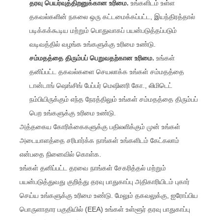
தரவு பெயர்வுத்திறனுக்கான உரிமை.
உங்களிடம் உள்ள
தகவல்களின் நகலை ஒரு கட்டமைக்கப்பட்ட, இயந்திரத்தால்
படிக்கக்கூடிய மற்றும் பொதுவாகப் பயன்படுத்தப்படும்
வடிவத்தில் வழங்க உங்களுக்கு உரிமை உண்டு.
சம்மதத்தை திரும்பப் பெறுவதற்கான உரிமை.
உங்கள்
தனிப்பட்ட தகவல்களை செயலாக்க உங்கள் சம்மதத்தை
டான்டாங் ஷெங்சிங் பேப்பர் மெஷினரி கோ., லிமிடெட்
நம்பியிருக்கும் எந்த நேரத்திலும் உங்கள் சம்மதத்தை திரும்பப்
பெற உங்களுக்கு உரிமை உண்டு.
அத்தகைய கோரிக்கைகளுக்கு பதிலளிக்கும் முன் உங்கள்
அடையாளத்தை சரிபார்க்க நாங்கள் உங்களிடம் கேட்கலாம்
என்பதை நினைவில் கொள்க.
உங்கள் தனிப்பட்ட தரவை நாங்கள் சேகரித்தல் மற்றும்
பயன்படுத்துவது குறித்து தரவு பாதுகாப்பு அதிகாரியிடம் புகார்
செய்ய உங்களுக்கு உரிமை உண்டு. மேலும் தகவலுக்கு, ஐரோப்பிய
பொருளாதார பகுதியில் (EEA) உங்கள் உள்ளூர் தரவு பாதுகாப்பு