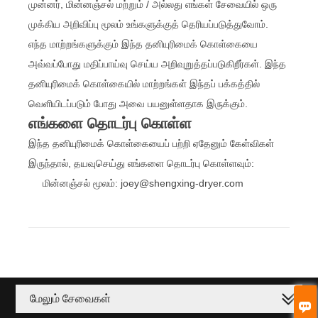
முன்னர், மின்னஞ்சல் மற்றும் / அல்லது எங்கள் சேவையில் ஒரு
முக்கிய அறிவிப்பு மூலம் உங்களுக்குத் தெரியப்படுத்துவோம்.
எந்த மாற்றங்களுக்கும் இந்த தனியுரிமைக் கொள்கையை
அவ்வப்போது மதிப்பாய்வு செய்ய அறிவுறுத்தப்படுகிறீர்கள். இந்த
தனியுரிமைக் கொள்கையில் மாற்றங்கள் இந்தப் பக்கத்தில்
வெளியிடப்படும் போது அவை பயனுள்ளதாக இருக்கும்.
எங்களை தொடர்பு கொள்ள
இந்த தனியுரிமைக் கொள்கையைப் பற்றி ஏதேனும் கேள்விகள்
இருந்தால், தயவுசெய்து எங்களை தொடர்பு கொள்ளவும்:
மின்னஞ்சல் மூலம்: joey@shengxing-dryer.com
மேலும் சேவைகள்
