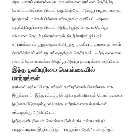
அடையாளம் காணக்கூடிய தகவல்களை நாங்கள் தெரிந்தே
சேகரிக்கவில்லை. நீங்கள் ஒரு பெற்றோர் அல்லது பாதுகாவலராக
இருந்தால், உங்கள் பிள்ளை எங்களுக்கு தனிப்பட்ட தரவை
வழங்கியிருப்பதை நீங்கள் அறிந்திருந்தால், தயவுசெய்து
எங்களை தொடர்பு கொள்ளவும். பெற்றோரின் ஒப்புதல்
சரிபார்க்காமல் குழந்தைகளிடமிருந்து தனிப்பட்ட தரவை நாங்கள்
சேகரித்தோம் என்பது எங்களுக்குத் தெரிந்தால், அந்த தகவலை
எங்கள் சேவையகங்களிலிருந்து அகற்ற நடவடிக்கை எடுப்போம்.
இந்த தனியுரிமை கொள்கையில்
மாற்றங்கள்
நாங்கள் அவ்வப்போது எங்கள் தனியுரிமைக் கொள்கையாக
இருக்கலாம். இந்த பக்கத்தில் புதிய தனியுரிமைக் கொள்கையை
இடுகையிடுவதன் மூலம் எந்த மாற்றங்களையும் நாங்கள்
உங்களுக்கு அறிவிப்போம்.
இந்த தனியுரிமைக் கொள்கையின் மேலே உள்ள மாற்றம்
பயனுள்ளதாக இருப்பதற்கும், "பயனுள்ள தேதி" என்பதற்கும்