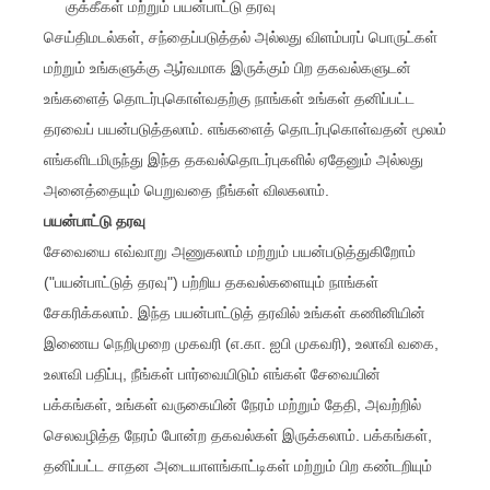
குக்கீகள் மற்றும் பயன்பாட்டு தரவு
செய்திமடல்கள், சந்தைப்படுத்தல் அல்லது விளம்பரப் பொருட்கள்
மற்றும் உங்களுக்கு ஆர்வமாக இருக்கும் பிற தகவல்களுடன்
உங்களைத் தொடர்புகொள்வதற்கு நாங்கள் உங்கள் தனிப்பட்ட
தரவைப் பயன்படுத்தலாம். எங்களைத் தொடர்புகொள்வதன் மூலம்
எங்களிடமிருந்து இந்த தகவல்தொடர்புகளில் ஏதேனும் அல்லது
அனைத்தையும் பெறுவதை நீங்கள் விலகலாம்.
பயன்பாட்டு தரவு
சேவையை எவ்வாறு அணுகலாம் மற்றும் பயன்படுத்துகிறோம்
("பயன்பாட்டுத் தரவு") பற்றிய தகவல்களையும் நாங்கள்
சேகரிக்கலாம். இந்த பயன்பாட்டுத் தரவில் உங்கள் கணினியின்
இணைய நெறிமுறை முகவரி (எ.கா. ஐபி முகவரி), உலாவி வகை,
உலாவி பதிப்பு, நீங்கள் பார்வையிடும் எங்கள் சேவையின்
பக்கங்கள், உங்கள் வருகையின் நேரம் மற்றும் தேதி, அவற்றில்
செலவழித்த நேரம் போன்ற தகவல்கள் இருக்கலாம். பக்கங்கள்,
தனிப்பட்ட சாதன அடையாளங்காட்டிகள் மற்றும் பிற கண்டறியும்