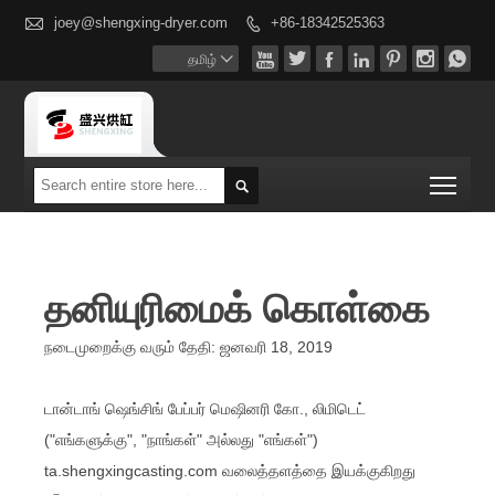

joey@shengxing-dryer.com
+86-18342525363








தமிழ்

Togg

தனியுரிமைக் கொள்கை
நடைமுறைக்கு வரும் தேதி: ஜனவரி 18, 2019
டான்டாங் ஷெங்சிங் பேப்பர் மெஷினரி கோ., லிமிடெட்
("எங்களுக்கு", "நாங்கள்" அல்லது "எங்கள்")
ta.shengxingcasting.com வலைத்தளத்தை இயக்குகிறது