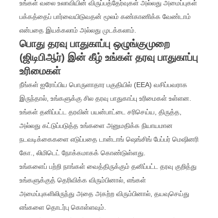
உங்கள் வலை உலாவியின் விருப்பத்தேர்வுகள் அல்லது அமைப்புகள்
பக்கத்தைப் பார்வையிடுவதன் மூலம் கண்காணிக்க வேண்டாம்
என்பதை இயக்கலாம் அல்லது முடக்கலாம்.
பொது தரவு பாதுகாப்பு ஒழுங்குமுறை
(ஜிடிபிஆர்) இன் கீழ் உங்கள் தரவு பாதுகாப்பு
உரிமைகள்
நீங்கள் ஐரோப்பிய பொருளாதார பகுதியில் (EEA) வசிப்பவராக
இருந்தால், உங்களுக்கு சில தரவு பாதுகாப்பு உரிமைகள் உள்ளன.
உங்கள் தனிப்பட்ட தரவின் பயன்பாட்டை சரிசெய்ய, திருத்த,
அல்லது கட்டுப்படுத்த உங்களை அனுமதிக்க நியாயமான
நடவடிக்கைகளை எடுப்பதை டான்டாங் ஷெங்சிங் பேப்பர் மெஷினரி
கோ., லிமிடெட் நோக்கமாகக் கொண்டுள்ளது.
உங்களைப் பற்றி நாங்கள் வைத்திருக்கும் தனிப்பட்ட தரவு குறித்து
உங்களுக்குத் தெரிவிக்க விரும்பினால், எங்கள்
அமைப்புகளிலிருந்து அதை அகற்ற விரும்பினால், தயவுசெய்து
எங்களை தொடர்பு கொள்ளவும்.