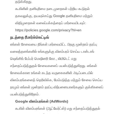
தடுக்கிறது.
கூகிளின் தனியுரிமை நடைமுறைகள் பற்றிய கூடுதல்
தகவலுக்கு, தயவுசெய்து Google தனியுரிமை மற்றும்
விதிமுறைகள் வலைப்பக்கத்தைப் பார்வையிடவும்:
https://policies.google.com/privacy?hl=en
நடத்தை ரீமார்க்கெட்டிங்
எங்கள் சேவையை நீங்கள் பார்வையிட்ட பிறகு மூன்றாம் தரப்பு
வலைத்தளங்களில் உங்களுக்கு விளம்பரம் செய்ய டான்டாங்
ஷெங்சிங் பேப்பர் மெஷினரி கோ., லிமிடெட் மறு
சந்தைப்படுத்துதல் சேவைகளைப் பயன்படுத்துகிறது. எங்கள்
சேவைக்கான உங்கள் கடந்த வருகைகளின் அடிப்படையில்
விளம்பரங்களைத் தெரிவிக்க, மேம்படுத்த மற்றும் சேவை செய்ய
நாமும் எங்கள் மூன்றாம் தரப்பு விற்பனையாளர்களும் குக்கீகளைப்
பயன்படுத்துகிறோம்.
Google விளம்பரங்கள் (AdWords)
கூகிள் விளம்பரங்கள் (ஆட்வேர்ட்ஸ்) மறு சந்தைப்படுத்துதல்