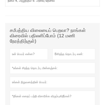
நீளம் 4, அழுத்தம் 5. அளவு தேவை
சமீபத்திய விலையைப் பெறவா? நாங்கள்
விரைவில் பதிலளிப்போம் (12 மணி
நேரத்திற்குள்)