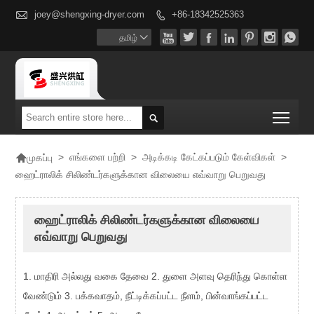

joey@shengxing-dryer.com
+86-18342525363








தமிழ்

Togg


>
எங்களை பற்றி
>
அடிக்கடி கேட்கப்படும் கேள்விகள்
>
முகப்பு
ஹைட்ராலிக் சிலிண்டர்களுக்கான விலையை எவ்வாறு பெறுவது
ஹைட்ராலிக் சிலிண்டர்களுக்கான விலையை
எவ்வாறு பெறுவது
1. மாதிரி அல்லது வகை தேவை 2. துளை அளவு தெரிந்து கொள்ள
வேண்டும் 3. பக்கவாதம், நீட்டிக்கப்பட்ட நீளம், பின்வாங்கப்பட்ட