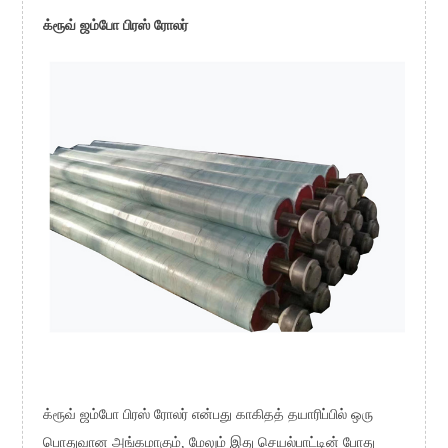
க்ரூவ் ஜம்போ பிரஸ் ரோலர்
க்ரூவ் ஜம்போ பிரஸ் ரோலர் என்பது காகிதத் தயாரிப்பில் ஒரு
பொதுவான அங்கமாகும், மேலும் இது செயல்பாட்டின் போது