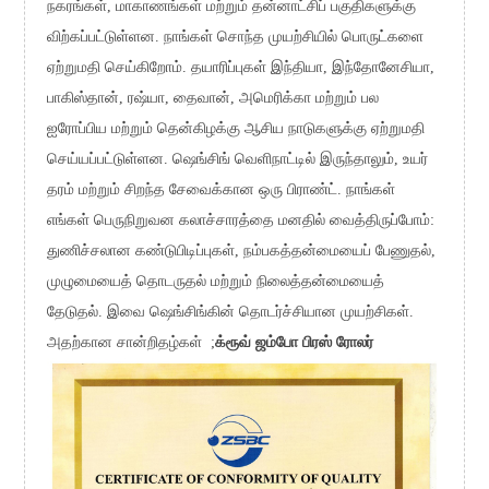
நகரங்கள், மாகாணங்கள் மற்றும் தன்னாட்சிப் பகுதிகளுக்கு
விற்கப்பட்டுள்ளன. நாங்கள் சொந்த முயற்சியில் பொருட்களை
ஏற்றுமதி செய்கிறோம். தயாரிப்புகள் இந்தியா, இந்தோனேசியா,
பாகிஸ்தான், ரஷ்யா, தைவான், அமெரிக்கா மற்றும் பல
ஐரோப்பிய மற்றும் தென்கிழக்கு ஆசிய நாடுகளுக்கு ஏற்றுமதி
செய்யப்பட்டுள்ளன. ஷெங்சிங் வெளிநாட்டில் இருந்தாலும், உயர்
தரம் மற்றும் சிறந்த சேவைக்கான ஒரு பிராண்ட். நாங்கள்
எங்கள் பெருநிறுவன கலாச்சாரத்தை மனதில் வைத்திருப்போம்:
துணிச்சலான கண்டுபிடிப்புகள், நம்பகத்தன்மையைப் பேணுதல்,
முழுமையைத் தொடருதல் மற்றும் நிலைத்தன்மையைத்
தேடுதல். இவை ஷெங்சிங்கின் தொடர்ச்சியான முயற்சிகள்.
அதற்கான சான்றிதழ்கள் ;
க்ரூவ் ஜம்போ பிரஸ் ரோலர்