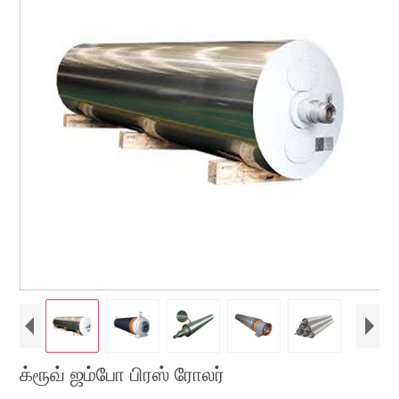
க்ரூவ் ஜம்போ பிரஸ் ரோலர்