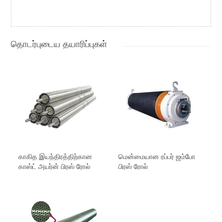
தொடர்புடைய தயாரிப்புகள்
காகித இயந்திரத்திற்கான
மென்மையான ரப்பர் ஜம்போ
காஸ்ட் அயர்ன் பிரஸ் ரோல்
பிரஸ் ரோல்