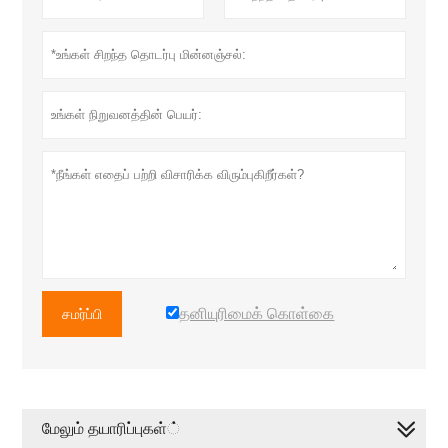
தனியுரிமைக் கொள்கை
சமர்ப்பி
மேலும் தயாரிப்புகள்்