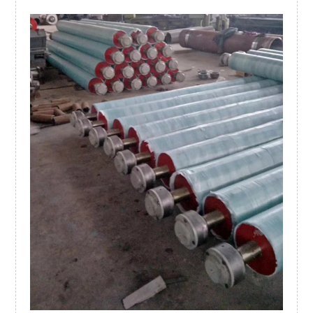
முகம் நீளம்
பொருள்
மேற்பரப்பு மூடுதல்
குரோம் தடிமன்
ரப்பர் தடிமன்
அளவு
டைனமிக் சமநிலை வேகம்