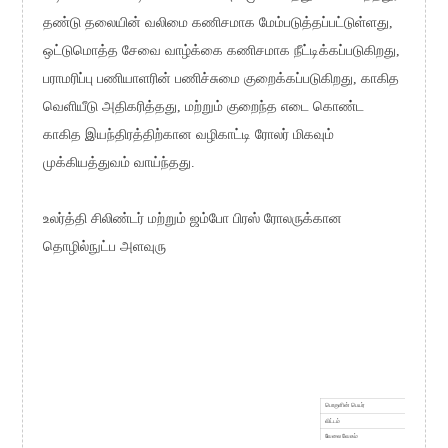
தண்டு தலையின் வலிமை கணிசமாக மேம்படுத்தப்பட்டுள்ளது,
ஒட்டுமொத்த சேவை வாழ்க்கை கணிசமாக நீட்டிக்கப்படுகிறது,
பராமரிப்பு பணியாளரின் பணிச்சுமை குறைக்கப்படுகிறது, காகித
வெளியீடு அதிகரித்தது, மற்றும் குறைந்த எடை கொண்ட
காகித இயந்திரத்திற்கான வழிகாட்டி ரோலர் மிகவும்
முக்கியத்துவம் வாய்ந்தது.
உலர்த்தி சிலிண்டர் மற்றும் ஜம்போ பிரஸ் ரோலருக்கான
தொழில்நுட்ப அளவுரு
பொருளின் பெயர்
விட்டம்
வேலை வேகம்