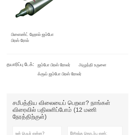
பிளைண்ட் ஹோல் ஜம்போ
பிரஸ் ரோல்
தயாரிப்பு டேக்:
ஜம்போ பிரஸ் ரோலர்
அழுத்தி உருளை
க்ரூவ் ஜம்போ பிரஸ் ரோலர்
சமீபத்திய விலையைப் பெறவா? நாங்கள்
விரைவில் பதிலளிப்போம் (12 மணி
நேரத்திற்குள்)